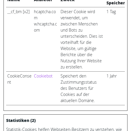
Speicherda
__cf_bm [x2]
hcaptcha.co
Dieser Cookie wird
1 Tag
m
verwendet, um
w.hcaptcha.c
zwischen Menschen
om
und Bots zu
unterscheiden. Dies ist
vorteilhaft für die
Website, um gültige
Berichte über die
Nutzung Ihrer Website
zu erstellen.
CookieConse
Cookiebot
Speichert den
1 Jahr
nt
Zustimmungsstatus
des Benutzers für
Cookies auf der
aktuellen Domäne.
Statistiken (2)
Statistik-Cookies helfen Webseiten-Besitzern zu verstehen, wie