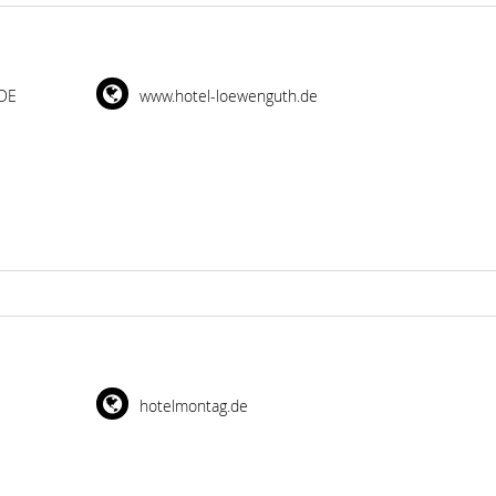
 DE
www.hotel-loewenguth.de
hotelmontag.de