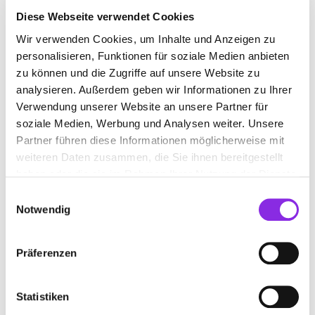
Diese Webseite verwendet Cookies
+49263157420
Wir verwenden Cookies, um Inhalte und Anzeigen zu
personalisieren, Funktionen für soziale Medien anbieten
www.reisebuero-neuwied.de
zu können und die Zugriffe auf unsere Website zu
analysieren. Außerdem geben wir Informationen zu Ihrer
Verwendung unserer Website an unsere Partner für
soziale Medien, Werbung und Analysen weiter. Unsere
Partner führen diese Informationen möglicherweise mit
weiteren Daten zusammen, die Sie ihnen bereitgestellt
DER MOSELANER REISEDIENST KRÖBER
haben oder die sie im Rahmen Ihrer Nutzung der Dienste
GMBH & CO. KG
gesammelt haben.
Einwilligungsauswahl
An der Steinkaul 1
| 56333 Winningen DE
Notwendig
+49260692050
Präferenzen
www.moselaner.de
Statistiken