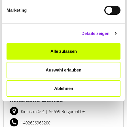
Marketing
JUTTA THOMAS URLAUBSBERATUNG
Am Pfädchen 1
| 56357 Rettershain DE
Details zeigen
+4967757614117
Alle zulassen
www.reiseberatung-thomas.de
Auswahl erlauben
Ablehnen
REISEBÜRO MARINO
Kirchstraße 4
| 56659 Burgbrohl DE
+492636968200