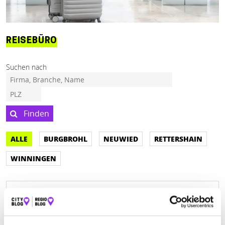
REISEBÜRO
Suchen nach
Finden
ALLE
BURGBROHL
NEUWIED
RETTERSHAIN
WINNINGEN
CITY REISEBÜRO GMBH
Mittelstr. 53
| 56564 Neuwied DE