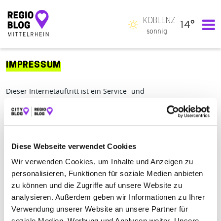
KOBLENZ
14°
Hauptnavigation
sonnig
IMPRESSUM
Dieser Internetauftritt ist ein Service- und
Informationsangebot der Robert Krick Verlag GmbH + Co. KG.
Robert Krick Verlag GmbH + Co. KG
Mainparkring 4
97246 Eibelstadtt
Diese Webseite verwendet Cookies
Telefon:
0800 0057425
Wir verwenden Cookies, um Inhalte und Anzeigen zu
E-Mail:
cityblog@krick.com
personalisieren, Funktionen für soziale Medien anbieten
zu können und die Zugriffe auf unsere Website zu
AG Würzburg HRA 3381
USt.-ID-Nr. DE 161993125
analysieren. Außerdem geben wir Informationen zu Ihrer
Verwendung unserer Website an unsere Partner für
Persönlich haftende Gesellschafterin:
soziale Medien, Werbung und Analysen weiter. Unsere