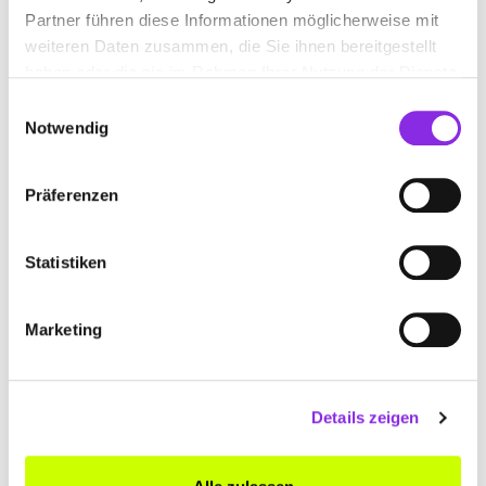
Partner führen diese Informationen möglicherweise mit
www.diefeinkleins.de
weiteren Daten zusammen, die Sie ihnen bereitgestellt
haben oder die sie im Rahmen Ihrer Nutzung der Dienste
gesammelt haben.
Einwilligungsauswahl
Notwendig
Präferenzen
FS MEDIEN WERBEAGENTUR
Backhausgarten 4
| 56357 Auel DE
Statistiken
+496771959193
Marketing
www.fsmedien.de
Details zeigen