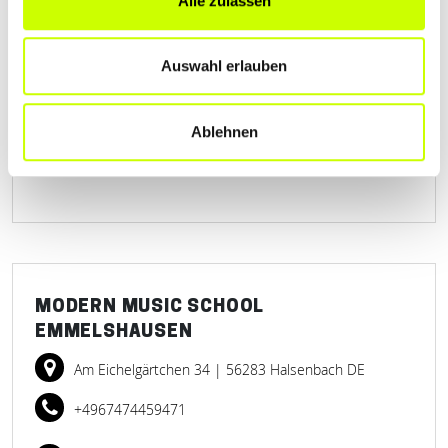
Alle zulassen
MINI-LERNKREIS PATRICK STUMM
Auf der Rosenheide 5
| 53547 Hümmerich DE
Auswahl erlauben
+4926877349882
Ablehnen
minilernkreis.de
MODERN MUSIC SCHOOL
EMMELSHAUSEN
Am Eichelgärtchen 34
| 56283 Halsenbach DE
+4967474459471