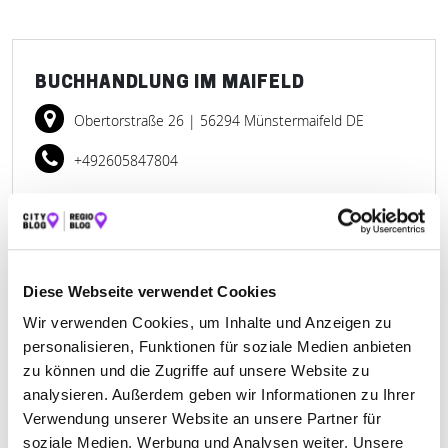
BUCHHANDLUNG IM MAIFELD
Obertorstraße 26
| 56294 Münstermaifeld DE
+492605847804
buecher-maifeld.buchhandlung.de
Diese Webseite verwendet Cookies
Wir verwenden Cookies, um Inhalte und Anzeigen zu
personalisieren, Funktionen für soziale Medien anbieten
DIE FEINKLEINS
zu können und die Zugriffe auf unsere Website zu
analysieren. Außerdem geben wir Informationen zu Ihrer
Römerstraße 35-37
| 56355 Nastätten DE
Verwendung unserer Website an unsere Partner für
+496772960097
soziale Medien, Werbung und Analysen weiter. Unsere