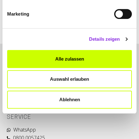
+4967474459471
Marketing
www.modernmusicschool.com
Details zeigen
Alle zulassen
Auswahl erlauben
LET'S CONNECT
Ablehnen
Kontakt
SERVICE
WhatsApp
0800 0057425