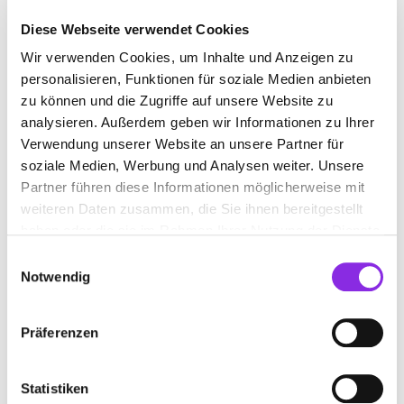
Diese Webseite verwendet Cookies
Wir verwenden Cookies, um Inhalte und Anzeigen zu
MUSIKSCHULE
personalisieren, Funktionen für soziale Medien anbieten
zu können und die Zugriffe auf unsere Website zu
Suchen nach
analysieren. Außerdem geben wir Informationen zu Ihrer
Verwendung unserer Website an unsere Partner für
soziale Medien, Werbung und Analysen weiter. Unsere
Partner führen diese Informationen möglicherweise mit
Finden
weiteren Daten zusammen, die Sie ihnen bereitgestellt
haben oder die sie im Rahmen Ihrer Nutzung der Dienste
ALLE
HALSENBACH
gesammelt haben.
Einwilligungsauswahl
Notwendig
MODERN MUSIC SCHOOL
Präferenzen
EMMELSHAUSEN
Am Eichelgärtchen 34
| 56283 Halsenbach DE
Statistiken