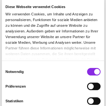
Diese Webseite verwendet Cookies
Wir verwenden Cookies, um Inhalte und Anzeigen zu
NACHHILFEANBIETER
personalisieren, Funktionen für soziale Medien anbieten
zu können und die Zugriffe auf unsere Website zu
analysieren. Außerdem geben wir Informationen zu Ihrer
Suchen nach
Verwendung unserer Website an unsere Partner für
soziale Medien, Werbung und Analysen weiter. Unsere
Partner führen diese Informationen möglicherweise mit
Finden
weiteren Daten zusammen, die Sie ihnen bereitgestellt
haben oder die sie im Rahmen Ihrer Nutzung der Dienste
ALLE
HÜMMERICH
gesammelt haben.
Einwilligungsauswahl
Notwendig
Präferenzen
MINI-LERNKREIS PATRICK STUMM
Auf der Rosenheide 5
| 53547 Hümmerich DE
Statistiken
+4926877349882