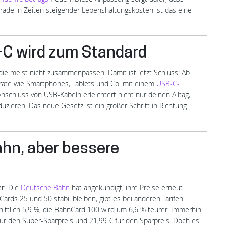
gerade in Zeiten steigender Lebenshaltungskosten ist das eine
L
-C wird zum Standard
 die meist nicht zusammenpassen. Damit ist jetzt Schluss: Ab
äte wie Smartphones, Tablets und Co. mit einem
USB-C-
Anschluss von USB-Kabeln erleichtert nicht nur deinen Alltag,
duzieren. Das neue Gesetz ist ein großer Schritt in Richtung
ahn, aber bessere
er
. Die
Deutsche Bahn
hat angekündigt, ihre Preise erneut
ds 25 und 50 stabil bleiben, gibt es bei anderen Tarifen
ittlich 5,9 %, die BahnCard 100 wird um 6,6 % teurer. Immerhin
 für den Super-Sparpreis und 21,99 € für den Sparpreis. Doch es