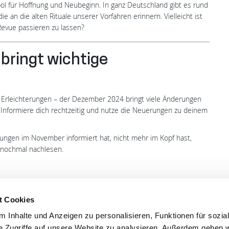
bol für Hoffnung und Neubeginn. In ganz Deutschland gibt es rund
 an die alten Rituale unserer Vorfahren erinnern. Vielleicht ist
Revue passieren zu lassen?
bringt wichtige
 Erleichterungen – der Dezember 2024 bringt viele Änderungen
n. Informiere dich rechtzeitig und nutze die Neuerungen zu deinem
rungen im November informiert hat, nicht mehr im Kopf hast,
nochmal nachlesen.
t Cookies
 Inhalte und Anzeigen zu personalisieren, Funktionen für sozia
'S CONNECT
SERVICE
e Zugriffe auf unsere Website zu analysieren. Außerdem geben w