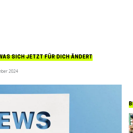
WAS SICH JETZT FÜR DICH ÄNDERT
mber 2024
B