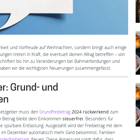
chkeit und Vorfreude auf Weihnachten, sondern bringt auch einige
en treten in Kraft, die eventuell deinen Alltag betreffen – von
rschriften bis hin zu Veränderungen bei Bahnverbindungen und
 haben wir die wichtigsten Neuerungen zusammengefasst.
r: Grund- und
en
Gesetzgeber muss den
Grundfreibetrag
2024
rückwirkend
zum
m Betrag bleibt dein Einkommen
steuerfrei
. Besonders für
 spürbare Entlastung. Ausgezahlt wird der Freibetrag mit dem
all im Dezember automatisch mehr Geld bekommst. Familien
inderfreibetrags
freuen. Diese Anpassung sorgt dafür, dass