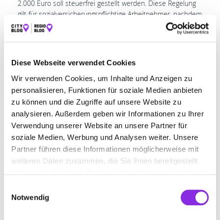
2.000 Euro soll steuerfrei gestellt werden. Diese Regelung
gilt für sozialversicherungspflichtige Arbeitnehmer, nachdem
sie die Regelaltersgrenze überschritten haben.
Selbstständige sowie Beamte sind von der Aktivrente
ausgeschlossen. Die steuerliche Begünstigung greift
unabhängig davon, ob die Person bereits eine Rente bezieht
Diese Webseite verwendet Cookies
oder den Rentenbeginn aufschiebt. Voraussetzung ist, dass
Wir verwenden Cookies, um Inhalte und Anzeigen zu
sie die Regelaltersgrenze – die Vollendung des 67.
Lebensjahres – überschritten hat.
personalisieren, Funktionen für soziale Medien anbieten
zu können und die Zugriffe auf unsere Website zu
Neue Rückgaberegelungen für E-
analysieren. Außerdem geben wir Informationen zu Ihrer
Zigaretten und Batterien
Verwendung unserer Website an unsere Partner für
soziale Medien, Werbung und Analysen weiter. Unsere
Die Novelle des Elektro- und Elektronikgerätegesetzes
Partner führen diese Informationen möglicherweise mit
(
ElektroG
) verbessert die Rückgabemöglichkeiten für kleine
weiteren Daten zusammen, die Sie ihnen bereitgestellt
Elektrogeräte deutlich. Künftig sind alle Verkaufsstellen
haben oder die sie im Rahmen Ihrer Nutzung der Dienste
verpflichtet, ausgediente Geräte zurückzunehmen –
unabhängig davon, ob du einen Neukauf tätigst. Die
gesammelt haben.
Einwilligungsauswahl
Sammelstellen im Handel werden einheitlich
Notwendig
gekennzeichnet und die Verkaufsstellen müssen dich gut
sichtbar über die Rücknahmemöglichkeiten informieren.