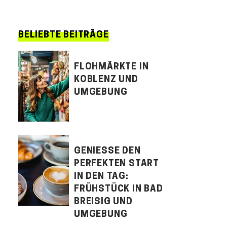
BELIEBTE BEITRÄGE
FLOHMÄRKTE IN
KOBLENZ UND
UMGEBUNG
GENIESSE DEN P
ERFEKTEN START I
N DEN TAG: F
RÜHSTÜCK IN BAD B
REISIG UND U
MGEBUNG