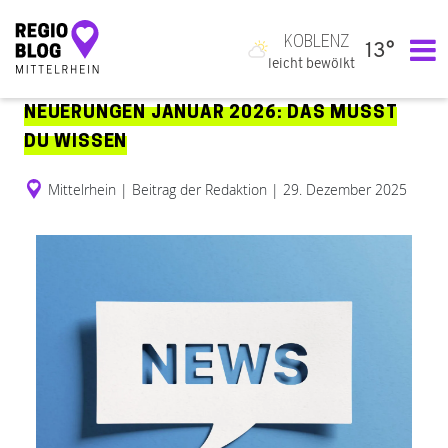
KOBLENZ
13°
Hauptnavigation
leicht bewölkt
NEUERUNGEN JANUAR 2026: DAS MUSST
DU WISSEN
Mittelrhein
|
Beitrag der Redaktion
|
29. Dezember 2025