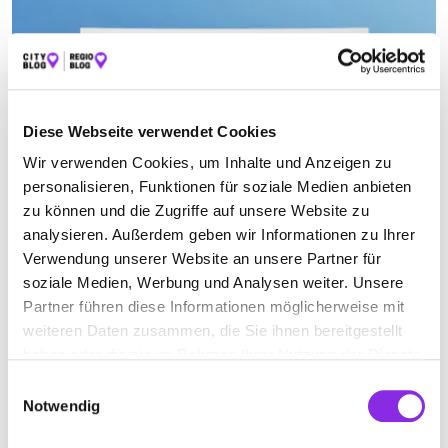
Diese Webseite verwendet Cookies
Wir verwenden Cookies, um Inhalte und Anzeigen zu
personalisieren, Funktionen für soziale Medien anbieten
zu können und die Zugriffe auf unsere Website zu
analysieren. Außerdem geben wir Informationen zu Ihrer
Recht & Geld, Ämter & Behörden
Verwendung unserer Website an unsere Partner für
NEUERUNGEN IM FEBRUAR 2025
soziale Medien, Werbung und Analysen weiter. Unsere
Der Februar 2025 bringt einige spannende und wichtige
Partner führen diese Informationen möglicherweise mit
Neuerungen mit sich, die sowohl Privatpersonen als auch
weiteren Daten zusammen, die Sie ihnen bereitgestellt
Unternehmen betreffen. In diesem
haben oder die sie im Rahmen Ihrer Nutzung der Dienste
gesammelt haben.
Mehr erfahren
Einwilligungsauswahl
Notwendig