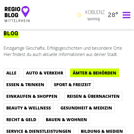
KOBLENZ
28°
Hauptnavigation
sonnig
BLOG
Einzigartige Geschäfte, Erfolgsgeschichten und besondere Orte.
Hier findest du auch aktuelle Informationen aus deiner Stadt.
ALLE
AUTO & VERKEHR
ÄMTER & BEHÖRDEN
ESSEN & TRINKEN
SPORT & FREIZEIT
EINKAUFEN & SHOPPEN
REISEN & ÜBERNACHTEN
BEAUTY & WELLNESS
GESUNDHEIT & MEDIZIN
RECHT & GELD
BAUEN & WOHNEN
SERVICE & DIENSTLEISTUNGEN
BILDUNG & MEDIEN