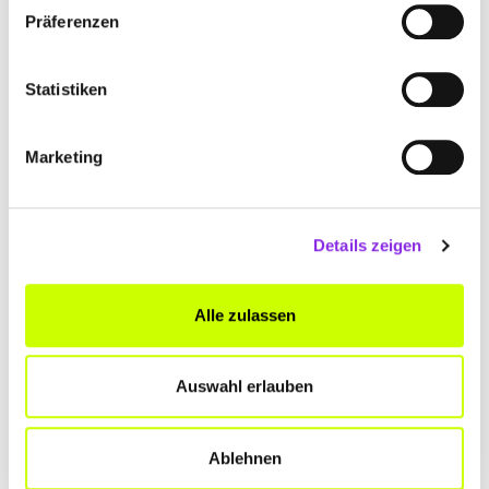
Präferenzen
Statistiken
Marketing
Details zeigen
Ämter & Behörden, Recht & Geld
NEUERUNGEN IM NOVEMBER 2024
Alle zulassen
Der November 2024 bringt einige Neuerungen mit sich, die sowohl
den Alltag als auch die Arbeitswelt betreffen.
Mehr erfahren
Auswahl erlauben
Ablehnen