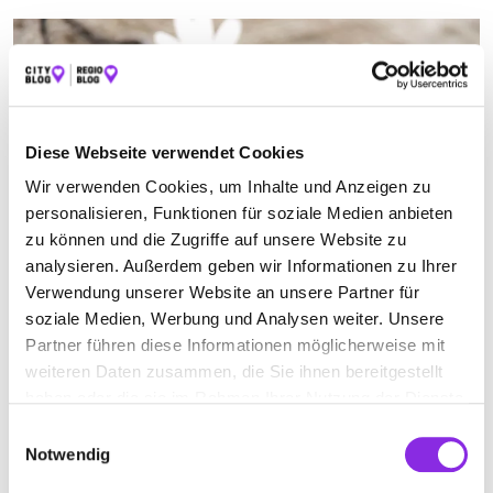
Diese Webseite verwendet Cookies
Wir verwenden Cookies, um Inhalte und Anzeigen zu
personalisieren, Funktionen für soziale Medien anbieten
zu können und die Zugriffe auf unsere Website zu
analysieren. Außerdem geben wir Informationen zu Ihrer
Gesundheit & Medizin, Einkaufen & Shoppen, Sport & Freizeit, Essen &
Verwendung unserer Website an unsere Partner für
Trinken
soziale Medien, Werbung und Analysen weiter. Unsere
Partner führen diese Informationen möglicherweise mit
NEU- UND WIEDERERÖFFNUNGEN AM MITT…
weiteren Daten zusammen, die Sie ihnen bereitgestellt
Wann und welche Neu- und Wiedereröffnungen in der Eifel im 1.
haben oder die sie im Rahmen Ihrer Nutzung der Dienste
Halbjahr 2025 stattfinden, erfährst du in diesem Beitrag.
gesammelt haben.
Einwilligungsauswahl
Mehr erfahren
Notwendig