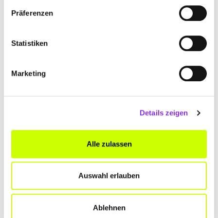
Präferenzen
Statistiken
Marketing
Details zeigen
Einkaufen & Shoppen
FLOHMÄRKTE IN KOBLENZ UND UMGEBUNG
Alle zulassen
Wann und wo welche Flohmärkte in und um Koblenz im Frühling
stattfinden, erfährst du in diesem Blog Beitrag.
Mehr erfahren
Auswahl erlauben
Ablehnen