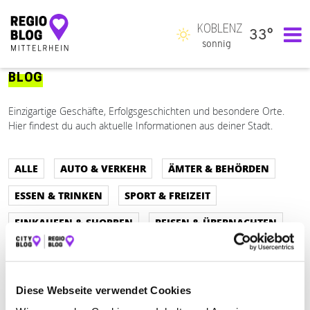
KOBLENZ
33°
Hauptnavigation
sonnig
BLOG
Einzigartige Geschäfte, Erfolgsgeschichten und besondere Orte.
Hier findest du auch aktuelle Informationen aus deiner Stadt.
ALLE
AUTO & VERKEHR
ÄMTER & BEHÖRDEN
ESSEN & TRINKEN
SPORT & FREIZEIT
EINKAUFEN & SHOPPEN
REISEN & ÜBERNACHTEN
BEAUTY & WELLNESS
GESUNDHEIT & MEDIZIN
RECHT & GELD
BAUEN & WOHNEN
Diese Webseite verwendet Cookies
SERVICE & DIENSTLEISTUNGEN
BILDUNG & MEDIEN