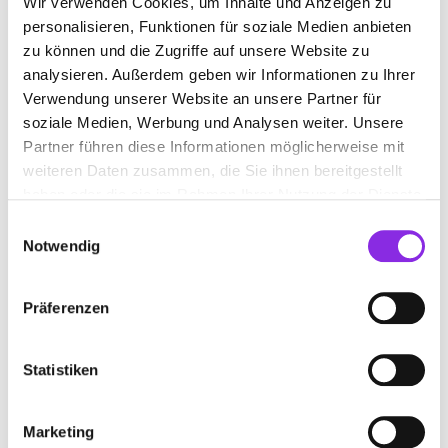
Wir verwenden Cookies, um Inhalte und Anzeigen zu
personalisieren, Funktionen für soziale Medien anbieten
zu können und die Zugriffe auf unsere Website zu
analysieren. Außerdem geben wir Informationen zu Ihrer
Verwendung unserer Website an unsere Partner für
soziale Medien, Werbung und Analysen weiter. Unsere
Partner führen diese Informationen möglicherweise mit
weiteren Daten zusammen, die Sie ihnen bereitgestellt
haben oder die sie im Rahmen Ihrer Nutzung der Dienste
gesammelt haben.
Einwilligungsauswahl
Notwendig
Auto & Verkehr, Ämter & Behörden, Recht & Geld, Bauen & Wohnen, Bildung
Präferenzen
& Medien
OKTOBER 2024: WICHTIGE UPDATES
Statistiken
Der Oktober 2024 bringt in ganz Deutschland einige wichtige
Neuerungen mit sich. Hier sind die aktuellen Änderungen
Marketing
Mehr erfahren