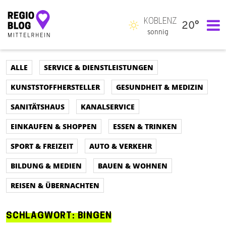
KOBLENZ
20°
Hauptnavigation
sonnig
ALLE
SERVICE & DIENSTLEISTUNGEN
KUNSTSTOFFHERSTELLER
GESUNDHEIT & MEDIZIN
SANITÄTSHAUS
KANALSERVICE
EINKAUFEN & SHOPPEN
ESSEN & TRINKEN
SPORT & FREIZEIT
AUTO & VERKEHR
BILDUNG & MEDIEN
BAUEN & WOHNEN
REISEN & ÜBERNACHTEN
SCHLAGWORT:
BINGEN