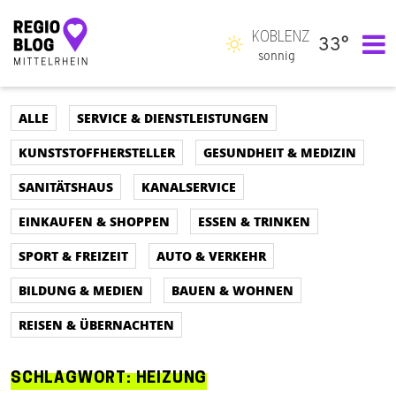
KOBLENZ
33°
Hauptnavigation
sonnig
ALLE
SERVICE & DIENSTLEISTUNGEN
KUNSTSTOFFHERSTELLER
GESUNDHEIT & MEDIZIN
SANITÄTSHAUS
KANALSERVICE
EINKAUFEN & SHOPPEN
ESSEN & TRINKEN
SPORT & FREIZEIT
AUTO & VERKEHR
BILDUNG & MEDIEN
BAUEN & WOHNEN
REISEN & ÜBERNACHTEN
SCHLAGWORT:
HEIZUNG