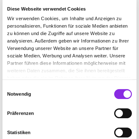
Diese Webseite verwendet Cookies
Wir verwenden Cookies, um Inhalte und Anzeigen zu
COMPUTERREPARATURDIENST
personalisieren, Funktionen für soziale Medien anbieten
zu können und die Zugriffe auf unsere Website zu
analysieren. Außerdem geben wir Informationen zu Ihrer
Suchen nach
Verwendung unserer Website an unsere Partner für
soziale Medien, Werbung und Analysen weiter. Unsere
Partner führen diese Informationen möglicherweise mit
Finden
weiteren Daten zusammen, die Sie ihnen bereitgestellt
haben oder die sie im Rahmen Ihrer Nutzung der Dienste
ALLE
NASTÄTTEN
gesammelt haben.
Einwilligungsauswahl
Notwendig
Präferenzen
RALF VÖLZKE IT-DIENSTLEISTUNGEN
Römerstraße 47
| 56355 Nastätten DE
Statistiken
+496772969250