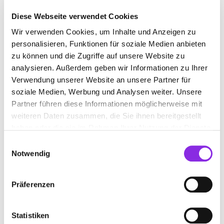
Diese Webseite verwendet Cookies
Wir verwenden Cookies, um Inhalte und Anzeigen zu
PERSONALVERMITTLER
personalisieren, Funktionen für soziale Medien anbieten
zu können und die Zugriffe auf unsere Website zu
Suchen nach
analysieren. Außerdem geben wir Informationen zu Ihrer
Verwendung unserer Website an unsere Partner für
soziale Medien, Werbung und Analysen weiter. Unsere
Partner führen diese Informationen möglicherweise mit
Finden
weiteren Daten zusammen, die Sie ihnen bereitgestellt
haben oder die sie im Rahmen Ihrer Nutzung der Dienste
ALLE
NASTÄTTEN
gesammelt haben.
Einwilligungsauswahl
Notwendig
SPRUNGBRETT PERSONALSERVICE
Präferenzen
GMBH
Rheinstraße 32
| 56355 Nastätten DE
Statistiken