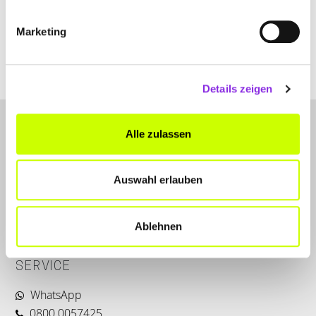
+496772967550
Marketing
www.sprungbrett-nastaetten.de
Details zeigen
Alle zulassen
Auswahl erlauben
LET'S CONNECT
Ablehnen
Kontakt
SERVICE
WhatsApp
0800 0057425