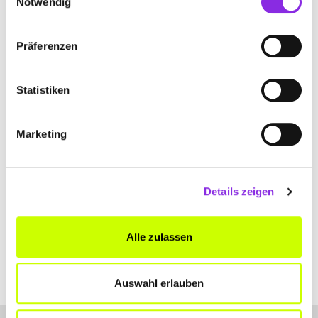
Notwendig
+4926389497773
Präferenzen
www.euwell-krankenpflegedienst.de
Statistiken
Marketing
IHRE PFLEGE DAHEIM – R. FREUND & E.
KOBLENZER GBR
Glück-Auf-Straße 1
| 56348 Weisel DE
Details zeigen
+496774916872
Alle zulassen
www.ipd-weisel.de
Auswahl erlauben