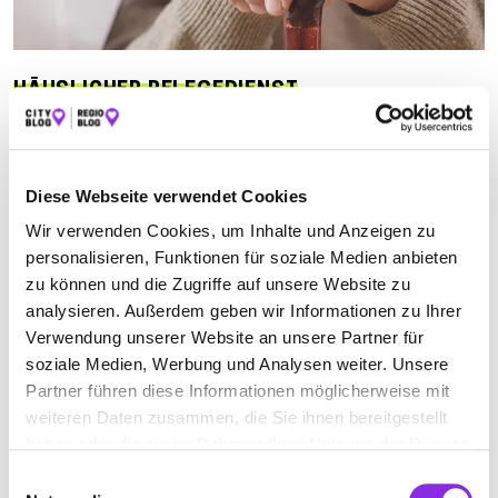
HÄUSLICHER PFLEGEDIENST
Suchen nach
Diese Webseite verwendet Cookies
Wir verwenden Cookies, um Inhalte und Anzeigen zu
Finden
personalisieren, Funktionen für soziale Medien anbieten
zu können und die Zugriffe auf unsere Website zu
ALLE
NIEDERBREITBACH
WEISEL
analysieren. Außerdem geben wir Informationen zu Ihrer
Verwendung unserer Website an unsere Partner für
soziale Medien, Werbung und Analysen weiter. Unsere
Partner führen diese Informationen möglicherweise mit
EUWELL GMBH AMBULANTER
weiteren Daten zusammen, die Sie ihnen bereitgestellt
KRANKENPFLEGEDIENST
haben oder die sie im Rahmen Ihrer Nutzung der Dienste
gesammelt haben.
Jakobus-Wirth-Straße 15
| 56589 Niederbreitbach DE
Einwilligungsauswahl