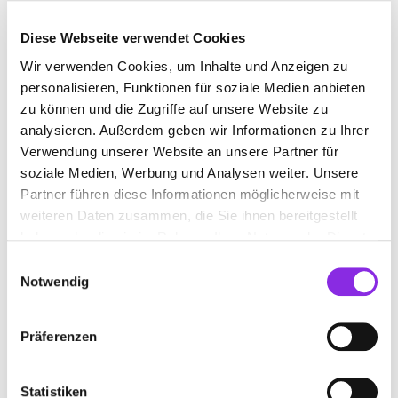
Diese Webseite verwendet Cookies
Wir verwenden Cookies, um Inhalte und Anzeigen zu
METALLWERKSTATT IN OBERWALLMENACH
personalisieren, Funktionen für soziale Medien anbieten
zu können und die Zugriffe auf unsere Website zu
Suchen nach
analysieren. Außerdem geben wir Informationen zu Ihrer
Verwendung unserer Website an unsere Partner für
soziale Medien, Werbung und Analysen weiter. Unsere
Partner führen diese Informationen möglicherweise mit
Finden
weiteren Daten zusammen, die Sie ihnen bereitgestellt
haben oder die sie im Rahmen Ihrer Nutzung der Dienste
ALLE
OBERWALLMENACH
WOLKEN
gesammelt haben.
Einwilligungsauswahl
Notwendig
DIETER KERN KUNSTSCHMIEDE U.
Präferenzen
BAUSCHLOSSEREI
Taunusstr. 2
| 56357 Oberwallmenach DE
Statistiken