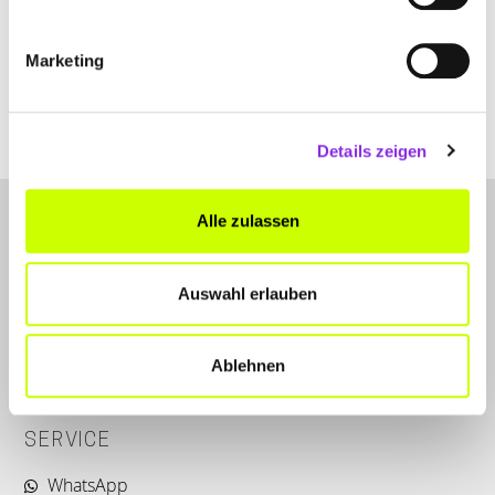
+4967725206
Marketing
dieter-kern-kunstschmiede-
bauschlosserei.weblocator.de
Details zeigen
Alle zulassen
Auswahl erlauben
LET'S CONNECT
Ablehnen
Kontakt
SERVICE
WhatsApp